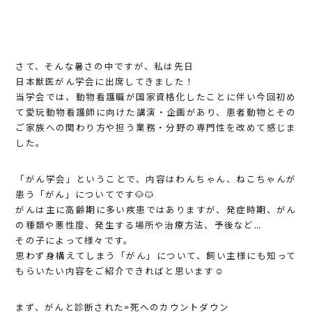
さて、そんな暑さの中ですが、私は先日
日本獣医がん学会に出席してきました！
当学会では、動物看護職が国家資格化したことに伴い今回初め
て愛玩動物看護師に向けた講演・企画があり、患者動物とその
ご家族への関わり方や担う業務・分野の専門性を改めて感じま
した。
「がん学会」ということで、内容はわんちゃん、ねこちゃんが
患う「がん」についてです🐶🐱
がんは主に高齢期に多い疾患ではありますが、発症時期、がん
の種類や悪性度、発生する場所や治療方法、予後など…
その子によって様々です。
思わず身構えてしまう「がん」について、飼い主様にも知って
もらいたい内容をご紹介できればと思います☺️
まず、がんと診断された=死へのカウントダウン