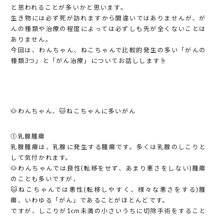
と思われることが多いかと思います。
生き物には必ず死が訪れますから間違いではありませんが、が
んの種類や治療の程度によっては必ずしも先が全くないことは
ありません。
今回は、わんちゃん、ねこちゃんで比較的発生の多い「がんの
種類3つ」と「がん治療」についてお話しします☝️
🐶わんちゃん、🐱ねこちゃんに多いがん
①乳腺腫瘍
乳腺腫瘍は、乳腺に発生する腫瘍です。多くは乳腺のしこりと
して気付かれます。
🐶わんちゃんでは良性(転移をせず、あまり悪さをしない)腫瘍
のことも多いですが、
🐱ねこちゃんでは悪性(転移しやすく、様々な悪さをする)腫
瘍、いわゆる「がん」であることがほとんどです。
ですが、しこりが1cm未満の小さいうちに切除手術をすること