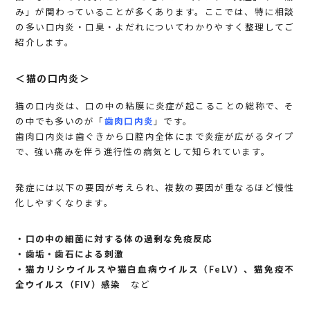
み」が関わっていることが多くあります。ここでは、特に相談
の多い口内炎・口臭・よだれについてわかりやすく整理してご
紹介します。
＜猫の口内炎＞
猫の口内炎は、口の中の粘膜に炎症が起こることの総称で、そ
の中でも多いのが「
歯肉口内炎
」です。
歯肉口内炎は歯ぐきから口腔内全体にまで炎症が広がるタイプ
で、強い痛みを伴う進行性の病気として知られています。
発症には以下の要因が考えられ、複数の要因が重なるほど慢性
化しやすくなります。
・口の中の細菌に対する体の過剰な免疫反応
・歯垢・歯石による刺激
・猫カリシウイルスや猫白血病ウイルス（FeLV）、猫免疫不
全ウイルス（FIV）感染
など