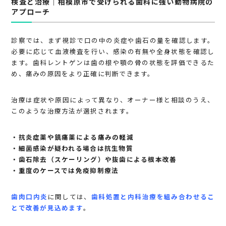
検査と治療｜相模原市で受けられる歯科に強い動物病院の
アプローチ
診察では、まず視診で口の中の炎症や歯石の量を確認します。
必要に応じて血液検査を行い、感染の有無や全身状態を確認し
ます。歯科レントゲンは歯の根や顎の骨の状態を評価できるた
め、痛みの原因をより正確に判断できます。
治療は症状や原因によって異なり、オーナー様と相談のうえ、
このような治療方法が選択されます。
・抗炎症薬や鎮痛薬による痛みの軽減
・細菌感染が疑われる場合は抗生物質
・歯石除去（スケーリング）や抜歯による根本改善
・重度のケースでは免疫抑制療法
歯肉口内炎
に関しては、
歯科処置と内科治療を組み合わせるこ
とで改善が見込めます
。