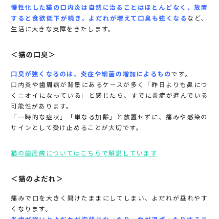
慢性化した猫の口内炎は自然に治ることはほとんどなく、放置
すると食欲低下が続き、よだれが増えて口臭も強くなる
など、
生活に大きな支障をきたします。
＜猫の口臭＞
口臭が強くなるのは、炎症や細菌の増加によるもの
です。
口内炎や歯周病が背景にあるケースが多く「昨日よりも鼻につ
くニオイになっている」と感じたら、すでに炎症が進んでいる
可能性があります。
「一時的な症状」「単なる加齢」と放置せずに、痛みや感染の
サインとして受け止めることが大切です。
猫の歯周病についてはこちらで解説しています
＜猫のよだれ＞
痛みで口を大きく開けたままにしてしまい、よだれが垂れやす
くなります。