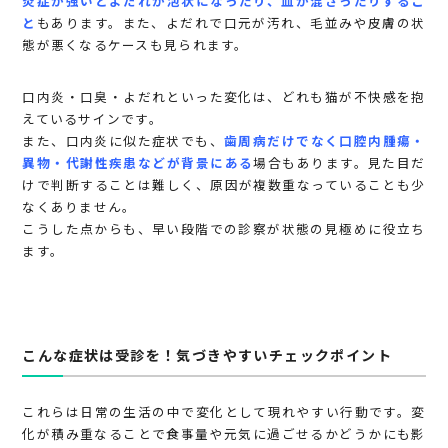
炎症が強いとよだれが泡状になったり、血が混ざったりするこ
と
もあります。また、よだれで口元が汚れ、毛並みや皮膚の状
態が悪くなるケースも見られます。
口内炎・口臭・よだれといった変化は、どれも猫が不快感を抱
えているサインです。
また、口内炎に似た症状でも、
歯周病だけでなく口腔内腫瘍・
異物・代謝性疾患などが背景にある
場合もあります。見た目だ
けで判断することは難しく、原因が複数重なっていることも少
なくありません。
こうした点からも、早い段階での診察が状態の見極めに役立ち
ます。
こんな症状は受診を！気づきやすいチェックポイント
これらは日常の生活の中で変化として現れやすい行動です。変
化が積み重なることで食事量や元気に過ごせるかどうかにも影