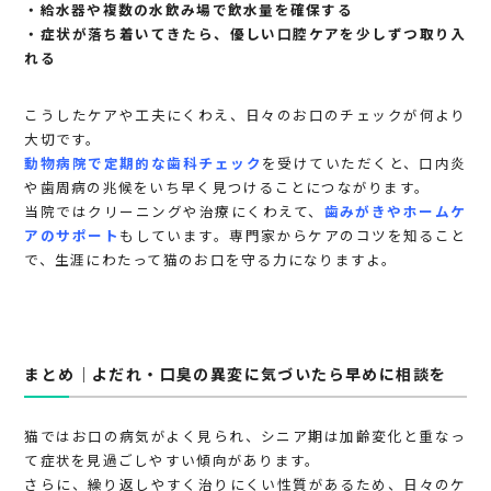
・給水器や複数の水飲み場で飲水量を確保する
・症状が落ち着いてきたら、優しい口腔ケアを少しずつ取り入
れる
こうしたケアや工夫にくわえ、日々のお口のチェックが何より
大切です。
動物病院で定期的な歯科チェック
を受けていただくと、口内炎
や歯周病の兆候をいち早く見つけることにつながります。
当院ではクリーニングや治療にくわえて、
歯みがきやホームケ
アのサポート
もしています。専門家からケアのコツを知ること
で、生涯にわたって猫のお口を守る力になりますよ。
まとめ｜よだれ・口臭の異変に気づいたら早めに相談を
猫ではお口の病気がよく見られ、シニア期は加齢変化と重なっ
て症状を見過ごしやすい傾向があります。
さらに、繰り返しやすく治りにくい性質があるため、日々のケ